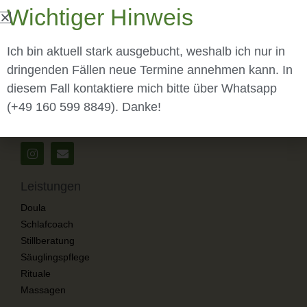
Wichtiger Hinweis
Ich bin aktuell stark ausgebucht, weshalb ich nur in
Cindy Korkmaz
dringenden Fällen neue Termine annehmen kann. In
Willhelm-Liebherr Str. 11
diesem Fall kontaktiere mich bitte über Whatsapp
78333 Stockach
(+49 160 599 8849). Danke!
Leistungen
Doula
Schlafcoach
Stillberatung
Säuglingspflege
Rituale
Massagen