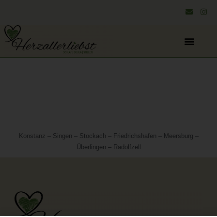
Konstanz – Singen – Stockach – Friedrichshafen – Meersburg –
Überlingen – Radolfzell