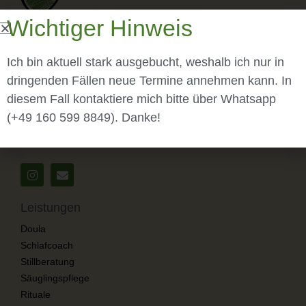
Wichtiger Hinweis
Ich bin aktuell stark ausgebucht, weshalb ich nur in
dringenden Fällen neue Termine annehmen kann. In
Cindy Korkmaz
diesem Fall kontaktiere mich bitte über Whatsapp
Willhelm-Liebherr Str. 11
(+49 160 599 8849). Danke!
78333 Stockach
Leistungen
Doula
Schlafcoach
Stillberatung
Säuglingspflege
Rituale