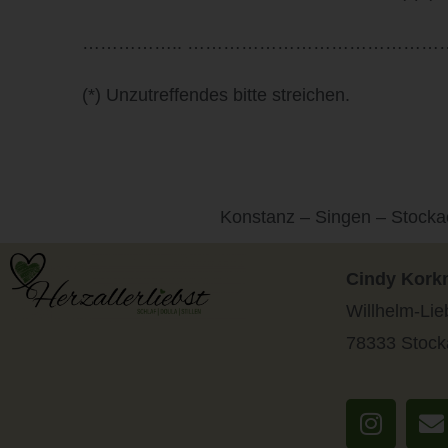
…………….. …………………………………
(*) Unzutreffendes bitte streichen.
Konstanz – Singen – Stockac
Cindy Kor
Willhelm-Lie
78333 Stock