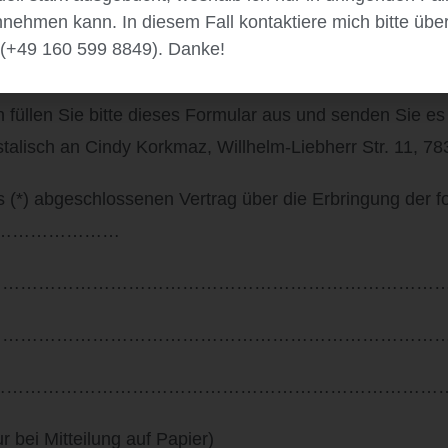
nehmen kann. In diesem Fall kontaktiere mich bitte übe
(+49 160 599 8849). Danke!
 füllen Sie bitte dieses Formular aus und senden Sie es
talisch an Cindy Korkmaz, Willhelm-Liebherr Str. 11,
783
ns (*) abgeschlossenen Vertrag über die Erbringung der f
…………………
(*):……………………………………………………………………………………
):……………………………………………………………………………………
r(s):………………………………………………………………………………
 bei Mitteilung auf Papier)