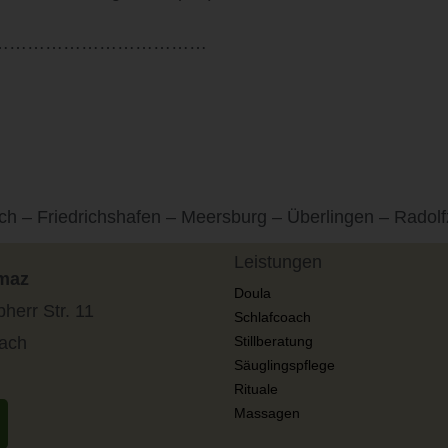
…………………………………
h – Friedrichshafen – Meersburg – Überlingen – Radolfz
Leistungen
kmaz
Doula
bherr Str. 11
Schlafcoach
ach
Stillberatung
Säuglingspflege
Rituale
Massagen