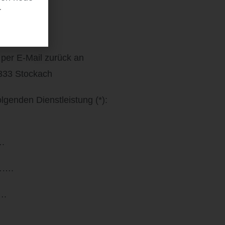
r
 per E-Mail zurück an
33 Stockach
olgenden Dienstleistung (*):
.
….
….