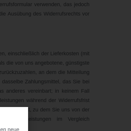
derrufsformular verwenden, das jedoch
r die Ausübung des Widerrufsrechts vor
, einschließlich der Lieferkosten (mit
als die von uns angebotene, günstigste
zurückzuzahlen, an dem die Mitteilung
 dasselbe Zahlungsmittel, das Sie bei
s anderes vereinbart; in keinem Fall
eistungen während der Widerrufsfrist
dem Zeitpunkt, zu dem Sie uns von der
ten Dienstleistungen im Vergleich
llen neue