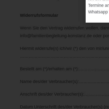
Termine an
Whatsapp 
Widerrufsformular
Wenn Sie den Vertrag widerrufen wollen, dann
info@familienbegleitung-konstanz.de oder pos
Hiermit widerrufe(n) ich/wir (*) den von mir/u
……………………………………………………
Bestellt am (*)/erhalten am 
Name des/der Verbraucher(s
Anschrift des/der Verbrauche
Datum Unterschrift des/der Verbraucher(s) (nur