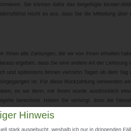
nformieren. Sie können dafür das beigefügte Muster-Wi
derrufsfrist reicht es aus, dass Sie die Mitteilung übe
 Ihnen alle Zahlungen, die wir von Ihnen erhalten haben
araus ergeben, dass Sie eine andere Art der Lieferung 
ich und spätestens binnen vierzehn Tagen ab dem Tag 
 eingegangen ist. Für diese Rückzahlung verwenden wir
haben, es sei denn, mit Ihnen wurde ausdrücklich etwa
elte berechnet. Haben Sie verlangt, dass die Dienstl
essenen Betrag zu zahlen, der dem Anteil der bis zu 
iger Hinweis
ch dieses Vertrags unterrichten, bereits erbrach
en Dienstleistungen entspricht.
tuell stark ausgebucht, weshalb ich nur in dringenden Fä