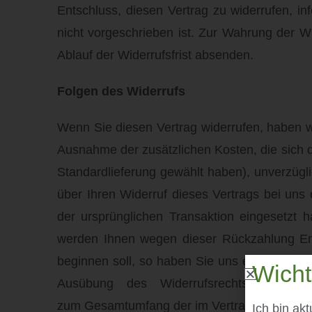
Entschluss, diesen Vertrag zu widerrufen, i
nicht vorgeschrieben ist. Zur Wahrung der Wi
Ablauf der Widerrufsfrist absenden.
Folgen des Widerrufs
Wenn Sie diesen Vertrag widerrufen, haben wir
Ausnahme der zusätzlichen Kosten, die sich d
Standardlieferung gewählt haben), unverzügl
über Ihren Widerruf dieses Vertrags bei uns
der ursprünglichen Transaktion eingesetzt 
werden Ihnen wegen dieser Rückzahlung Entg
beginnen soll, so haben Sie uns einen angem
Wicht
Ausübung des Widerrufsrechts hinsichtli
zum Gesamtumfang der im Vertrag vorgesehen
Ich bin ak